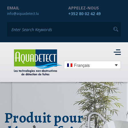
EMAIL
APPELEZ-NOUS
+352 80 02 42 49
info@aquadetect.lu
Français
Produit pour