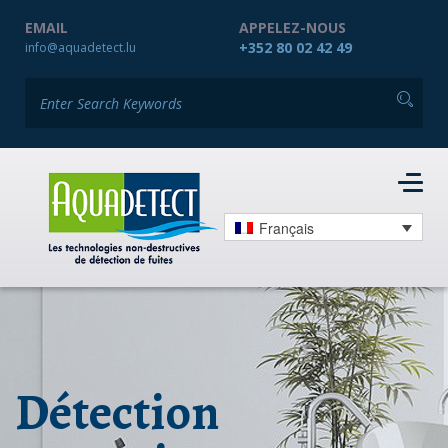
EMAIL
APPELEZ-NOUS
+352 80 02 42 49
info@aquadetect.lu
Français
Détection