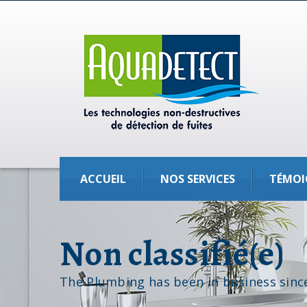
ACCUEIL
NOS SERVICES
TÉMOI
Non classifié(e)
The Plumbing has been in business sinc